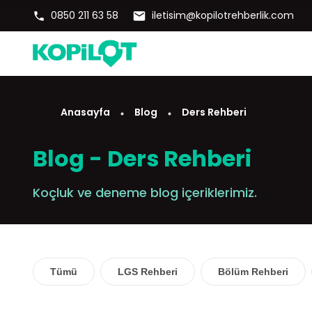
0850 211 63 58
iletisim@kopilotrehberlik.com
Anasayfa
Blog
Ders Rehberi
Blog - Ders Rehberi
Koçluk ve deneme blog içeriklerimiz.
Tümü
LGS Rehberi
Bölüm Rehberi