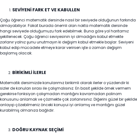
SEVİYENİ FARK ET VE KABULLEN
Çoğu öğrenci matematik dersinde nasıl bir seviyede olduğunun farkında
olmayabiliyor. Fakat burada önemli olan nokta matematik dersinde
hangi seviyede olduğumuzu fark edebilmek. Buna göre yol haritamız
şekillenecek. Çoğu öğrenci seviyesinin iyi olmadığını kabul etmekte
zorlanır yalnız şunu unutmayın ki değişim kabul etmekle başlar. Seviyeni
kabul edip mücadele etmeye karar verirsen işte o zaman değişim
başlamış olacak.
BİRİKİMLİ İLERLE
Matematik dersimizde konularımız birikimli olarak ilerler o yüzdendir ki
sizler de konuları sırası ile çalışmalısınız. En basit şekilde örnek vermem
gerekirse fonksiyon çalışmadan mantığını kavramadan polinom
konusunu anlamak ve çözmekte çok zorlanırsınız. Diğerini güzel bir şekilde
anlayıp çözebilmeniz önceki konuyui iyi anlamış ve mantığını güzel
kurabilmiş olmanıza bağlıdır.
DOĞRU KAYNAK SEÇİMİ