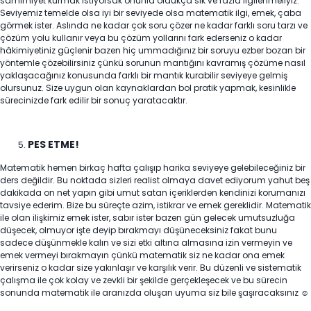
samimiyet kurmak istiyorsak onunla oldukça sık ve fazla ilgilenmeliyiz.
Seviyemiz temelde olsa iyi bir seviyede olsa matematik ilgi, emek, çaba
görmek ister. Aslında ne kadar çok soru çözer ne kadar farklı soru tarzı ve
çözüm yolu kullanır veya bu çözüm yollarını fark ederseniz o kadar
hâkimiyetiniz güçlenir bazen hiç ummadığınız bir soruyu ezber bozan bir
yöntemle çözebilirsiniz çünkü sorunun mantığını kavramış çözüme nasıl
yaklaşacağınız konusunda farklı bir mantık kurabilir seviyeye gelmiş
olursunuz. Size uygun olan kaynaklardan bol pratik yapmak, kesinlikle
sürecinizde fark edilir bir sonuç yaratacaktır.
PES ETME!
Matematik hemen birkaç hafta çalışıp harika seviyeye gelebileceğiniz bir
ders değildir. Bu noktada sizleri realist olmaya davet ediyorum yahut beş
dakikada on net yapın gibi umut satan içeriklerden kendinizi korumanızı
tavsiye ederim. Bize bu süreçte azim, istikrar ve emek gereklidir. Matematik
ile olan ilişkimiz emek ister, sabır ister bazen gün gelecek umutsuzluğa
düşecek, olmuyor işte deyip bırakmayı düşüneceksiniz fakat bunu
sadece düşünmekle kalın ve sizi etki altına almasına izin vermeyin ve
emek vermeyi bırakmayın çünkü matematik siz ne kadar ona emek
verirseniz o kadar size yakınlaşır ve karşılık verir. Bu düzenli ve sistematik
çalışma ile çok kolay ve zevkli bir şekilde gerçekleşecek ve bu sürecin
sonunda matematik ile aranızda oluşan uyuma siz bile şaşıracaksınız ☺