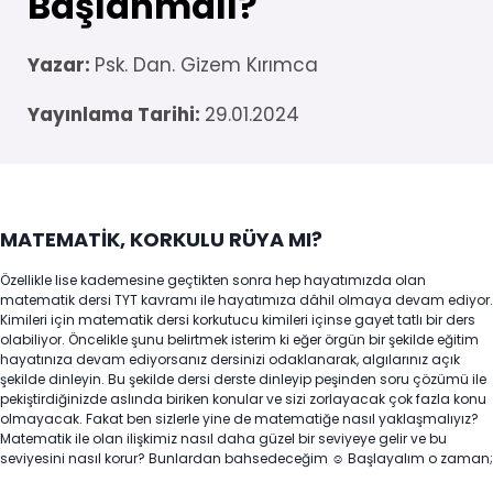
Başlanmalı?
Yazar:
Psk. Dan. Gizem Kırımca
Yayınlama Tarihi:
29.01.2024
MATEMATİK, KORKULU RÜYA MI?
Özellikle lise kademesine geçtikten sonra hep hayatımızda olan
matematik dersi TYT kavramı ile hayatımıza dâhil olmaya devam ediyor.
Kimileri için matematik dersi korkutucu kimileri içinse gayet tatlı bir ders
olabiliyor. Öncelikle şunu belirtmek isterim ki eğer örgün bir şekilde eğitim
hayatınıza devam ediyorsanız dersinizi odaklanarak, algılarınız açık
şekilde dinleyin. Bu şekilde dersi derste dinleyip peşinden soru çözümü ile
pekiştirdiğinizde aslında biriken konular ve sizi zorlayacak çok fazla konu
olmayacak. Fakat ben sizlerle yine de matematiğe nasıl yaklaşmalıyız?
Matematik ile olan ilişkimiz nasıl daha güzel bir seviyeye gelir ve bu
seviyesini nasıl korur? Bunlardan bahsedeceğim ☺ Başlayalım o zaman;