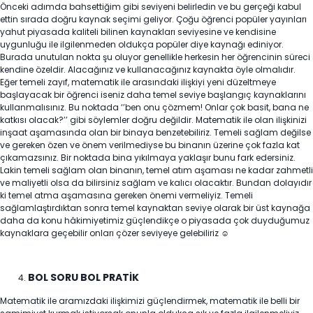
Önceki adımda bahsettiğim gibi seviyeni belirledin ve bu gerçeği kabul
ettin sırada doğru kaynak seçimi geliyor. Çoğu öğrenci popüler yayınları
yahut piyasada kaliteli bilinen kaynakları seviyesine ve kendisine
uygunluğu ile ilgilenmeden oldukça popüler diye kaynağı ediniyor.
Burada unutulan nokta şu oluyor genellikle herkesin her öğrencinin süreci
kendine özeldir. Alacağınız ve kullanacağınız kaynakta öyle olmalıdır.
Eğer temeli zayıf, matematik ile arasındaki ilişkiyi yeni düzeltmeye
başlayacak bir öğrenci iseniz daha temel seviye başlangıç kaynaklarını
kullanmalısınız. Bu noktada ‘’ben onu çözmem! Onlar çok basit, bana ne
katkısı olacak?’’ gibi söylemler doğru değildir. Matematik ile olan ilişkinizi
inşaat aşamasında olan bir binaya benzetebiliriz. Temeli sağlam değilse
ve gereken özen ve önem verilmediyse bu binanın üzerine çok fazla kat
çıkamazsınız. Bir noktada bina yıkılmaya yaklaşır bunu fark edersiniz.
Lakin temeli sağlam olan binanın, temel atım aşaması ne kadar zahmetli
ve maliyetli olsa da bilirsiniz sağlam ve kalıcı olacaktır. Bundan dolayıdır
ki temel atma aşamasına gereken önemi vermeliyiz. Temeli
sağlamlaştırdıktan sonra temel kaynaktan seviye olarak bir üst kaynağa
daha da konu hâkimiyetimiz güçlendikçe o piyasada çok duyduğumuz
kaynaklara geçebilir onları çözer seviyeye gelebiliriz ☺
BOL SORU BOL PRATİK
Matematik ile aramızdaki ilişkimizi güçlendirmek, matematik ile belli bir