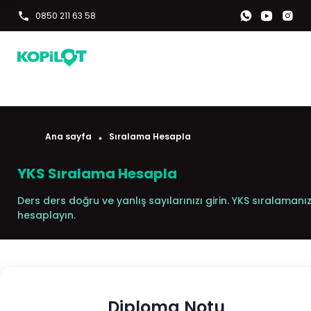
0850 211 63 58
Ana sayfa
Sıralama Hesapla
YKS Sıralama Hesapla
Ders ders doğru ve yanlış sayılarınızı girin. YKS sıralamanız
hesaplayın.
Diploma Notu