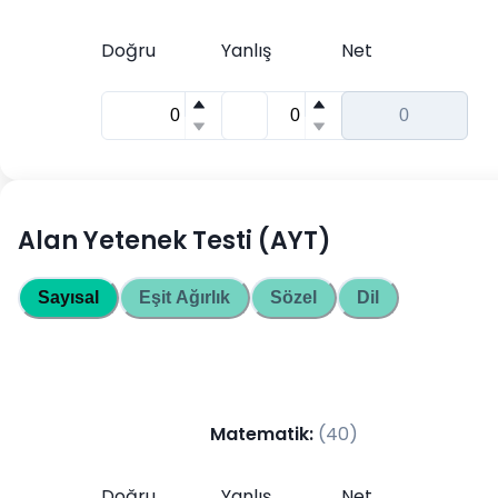
Doğru
Yanlış
Net
Alan Yetenek Testi (AYT)
Sayısal
Eşit Ağırlık
Sözel
Dil
Matematik
:
(
40
)
Doğru
Yanlış
Net