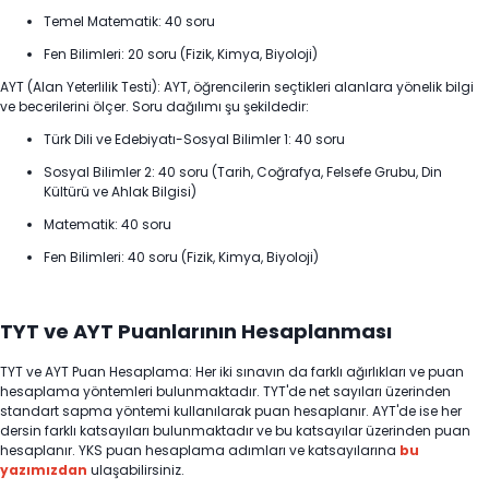
Temel Matematik: 40 soru
Fen Bilimleri: 20 soru (Fizik, Kimya, Biyoloji)
AYT (Alan Yeterlilik Testi): AYT, öğrencilerin seçtikleri alanlara yönelik bilgi
ve becerilerini ölçer. Soru dağılımı şu şekildedir:
Türk Dili ve Edebiyatı-Sosyal Bilimler 1: 40 soru
Sosyal Bilimler 2: 40 soru (Tarih, Coğrafya, Felsefe Grubu, Din
Kültürü ve Ahlak Bilgisi)
Matematik: 40 soru
Fen Bilimleri: 40 soru (Fizik, Kimya, Biyoloji)
TYT ve AYT Puanlarının Hesaplanması
TYT ve AYT Puan Hesaplama: Her iki sınavın da farklı ağırlıkları ve puan
hesaplama yöntemleri bulunmaktadır. TYT'de net sayıları üzerinden
standart sapma yöntemi kullanılarak puan hesaplanır. AYT'de ise her
dersin farklı katsayıları bulunmaktadır ve bu katsayılar üzerinden puan
hesaplanır. YKS puan hesaplama adımları ve katsayılarına
bu
yazımızdan
ulaşabilirsiniz.