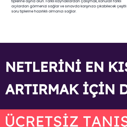
tiplerine aşina olun. Farklı kaynaklardan çalışmak, konuları farklı
açılardan görmenizi sağlar ve sınavda karşınıza çıkabilecek çeşitli
soru tiplerine hazırlıklı olmanızı sağlar.