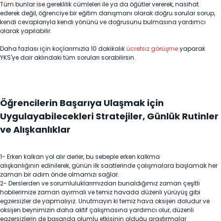
Tüm bunlar ise gereklilik cümleleri ile ya da öğütler vererek, nasihat
ederek değil, öğrenciye bir eğitim danışmanı olarak doğru sorular sorup,
kendi cevaplarıyla kendi yönünü ve doğrusunu bulmasına yardımcı
olarak yapılabilir.
Daha fazlası için koçlarımızla 10 dakikalık
ücretsiz görüşme
yaparak
YKS'ye dair aklındaki tüm soruları sorabilirsin.
Öğrencilerin Başarıya Ulaşmak için
Uygulayabilecekleri Stratejiler, Günlük Rutinler
ve Alışkanlıklar
1- Erken kalkan yol alır derler, bu sebeple erken kalkma
alışkanlığının edinilerek, günün ilk saatlerinde çalışmalara başlamak her
zaman bir adım önde olmamızı sağlar.
2- Derslerden ve sorumluluklarımızdan bunaldığımız zaman çeşitli
hobilerimize zaman ayırmalı ve temiz havada düzenli yürüyüş gibi
egzersizler de yapmalıyız. Unutmayın ki temiz hava oksijen doludur ve
oksijen beynimizin daha aktif çalışmasına yardımcı olur, düzenli
egzersizlerin de başarıda olumlu etkisinin olduğu araştırmalar