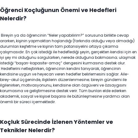
Öğrenci Koçluğunun Önemi ve Hedefleri
Nelerdir?
Bireyin ya da öğrencinin “Neler yapabilirim?” sorusuna birlikte cevap
ararken, kişinin yapmaktan hoşlandığı (farkında olduğu veya olmadığı)
durumları keşfetme ve kişinin tam potansiyelini ortaya çıkarma
çalışmasıdır. En çok istediği ile hedeflediği şeyin, gerçekten kendisi için en
iyi şey mi olduğunu sorgularken, nerede olduğuna bakmasına; ulaşmak
istediği “başarı-kapasite-amaç” dengesini kurmasına destek olur.
Hedeflerini netleştirirken, öğrencinin kendini tanıyarak, öğrencinin
kendisine uygun ve heyecan veren hedefler belirlemesini sağlar. Aile-
birey-okul üçgeninde, ilişkilerin düzenlenmesine; bireyin gündemi ile
ilgilenirken, motivasyonunu, kendisine olan özgüveni ve özsaygısını
korumasına ve geliştirmesine destek verir. Tüm bunları elde ederken
akademik, sosyal ve kişisel başarısı ile bütünleşmesine yardımcı olan
önemli bir süreci içermektedir.
Koçluk Sürecinde İzlenen Yöntemler ve
Teknikler Nelerdir?