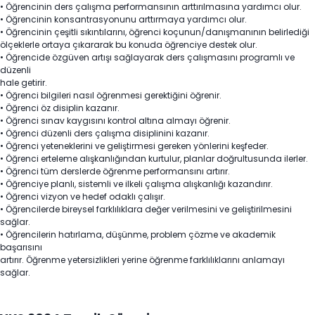
• Öğrencinin ders çalışma performansının arttırılmasına yardımcı olur.
• Öğrencinin konsantrasyonunu arttırmaya yardımcı olur.
• Öğrencinin çeşitli sıkıntılarını, öğrenci koçunun/danışmanının belirlediği
ölçeklerle ortaya çıkararak bu konuda öğrenciye destek olur.
• Öğrencide özgüven artışı sağlayarak ders çalışmasını programlı ve
düzenli
hale getirir.
• Öğrenci bilgileri nasıl öğrenmesi gerektiğini öğrenir.
• Öğrenci öz disiplin kazanır.
• Öğrenci sınav kaygısını kontrol altına almayı öğrenir.
• Öğrenci düzenli ders çalışma disiplinini kazanır.
• Öğrenci yeteneklerini ve geliştirmesi gereken yönlerini keşfeder.
• Öğrenci erteleme alışkanlığından kurtulur, planlar doğrultusunda ilerler.
• Öğrenci tüm derslerde öğrenme performansını artırır.
• Öğrenciye planlı, sistemli ve ilkeli çalışma alışkanlığı kazandırır.
• Öğrenci vizyon ve hedef odaklı çalışır.
• Öğrencilerde bireysel farklılıklara değer verilmesini ve geliştirilmesini
sağlar.
• Öğrencilerin hatırlama, düşünme, problem çözme ve akademik
başarısını
artırır. Öğrenme yetersizlikleri yerine öğrenme farklılıklarını anlamayı
sağlar.