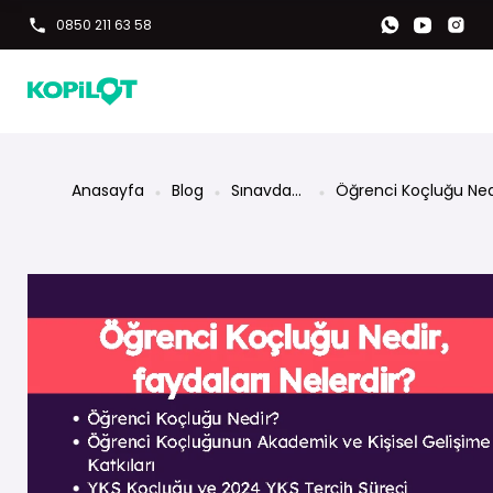
0850 211 63 58
Anasayfa
Blog
Sınavdaki
Öğrenci Koçluğu Ned
Kopilot'un
Faydaları Nelerdir?