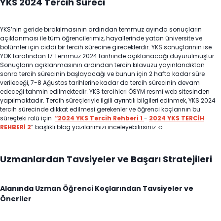
YKS 2024 Tercih Süreci
YKS’nin geride bırakılmasının ardından temmuz ayında sonuçların
açıklanması ile tüm öğrencilerimiz, hayallerinde yatan üniversite ve
bölümler için ciddi bir tercih sürecine gireceklerdir. YKS sonuçlarının ise
YÖK tarafından 17 Temmuz 2024 tarihinde açıklanacağı duyurulmuştur.
Sonuçların açıklanmasının ardından tercih kılavuzu yayınlandıktan
sonra tercih sürecinin başlayacağı ve bunun için 2 hafta kadar süre
verileceği, 7-8 Ağustos tarihlerine kadar da tercih sürecinin devam
edeceği tahmin edilmektedir. YKS tercihleri ÖSYM resmî web sitesinden
yapılmaktadır. Tercih süreçleriyle ilgili ayrıntılı bilgileri edinmek, YKS 2024
tercih sürecinde dikkat edilmesi gerekenler ve öğrenci koçlarının bu
süreçteki rolü için
“2024 YKS Tercih Rehberi 1
-
2024 YKS TERCİH
REHBERİ 2
” başlıklı blog yazılarımızı inceleyebilirsiniz ☺
Uzmanlardan Tavsiyeler ve Başarı Stratejileri
Alanında Uzman Öğrenci Koçlarından Tavsiyeler ve
Öneriler