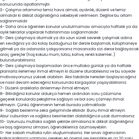
sonucunda ispatlanmıştır.
3- Çalışma ortamımız temiz hava almalı, aydınlık, düzenli ve temiz
olmalıdır ki dikkat dağınıklığına sebebiyet verilmesin. Değilse bu ortam
sağlanmalıdır.
4- Daha önce öğrenilen konular unutulmaması amacıyla haftalık ya da
aylık tekrarlar yapılarak hatırlanması sağlanmalıdır.
5- Ders çalışmaya oturmak ya da uzun süreli severek çalışmak adına
en sevdiğiniz ya da kolay bulduğunuz bir dersle başlamalı, kütüphaneye
gitmeli ya da odanızda çalışıyorsanız masanızda sizi derse bağlayacak
araç gereçler (hoş kokulu mum, tütsü, kahve, renkli kalemler…)
bulundurabilirsiniz.
6- Ders çalışmaya başlamadan önce mutlaka günlük ya da haftalık
planlarla ilerlemeyi ihmal etmeyin ki düzene oturabilesiniz ve bu sayede
motivasyonunuz yüksek olabilsin. Aksi takdirde nereden başlayacağınız
ve nasıl devam edeceğiniz konusunda kargaşalar yaşayabilirsiniz.
7- Düzenli aralıklarla dinlenmeyi ihmal etmeyin.
8- Bitirdiğiniz konular oldukça hemen ardından soru çözümüne
geçerek konularda pekiştirme sağlayın ve bol soru çözmeyi ihmal
etmeyin. Çünkü öğrenmenin temeli burada yatmaktadır.
9- Sağlıklı beslenme zeka gelişiminde etkilidir. Bunu ihmal etmeyin.
Abur cuburdan ve sağlıksız besinlerden olabildiğince uzak durmalısınız.
10- Uykunuzu mutlaka sağlıklı şekilde almalısınız ki dikkat dağınıklığınız
ve baş ağrılarınız olmasın, öğrendiklerinizi özümseyebilin.
11- Her sabah mutlaka rutin oluşturmalısınız. Her sınav öğrencisinin
kalkar kalkmaz yapması gereken en önemli şey kesinlikle en az 20 soru