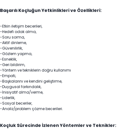
Başarılı Koçluğun Yetkinlikleri ve Özellikleri:
-Etkin iletişim becerileri,
-Hedefi odak alma,
-Soru sorma,
-Aktif dinleme,
-Güvenilirlik,
-Gözlem yapma,
-Esneklik,
-Geri bildirim,
-Yöntem ve tekniklerin doğru kullanımı
-Empati,
-Başkalarını ve kendini geliştirme,
-Duygusal farkındalık,
-İnisiyatif alma/verme,
-Liderlik,
-Sosyal beceriler,
-Analiz/problem çözme becerileri.
Koçluk Sürecinde İzlenen Yöntemler ve Teknikler: