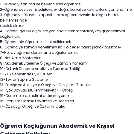
1-Öğrenciyi tanıma ve beklentilerini öğrenme.
2-Öğrenci seviyesini belirleyerek doğru kanal ve kaynaklara yönlendirme.
3-Öğrenciye “başarı-kapasite-amaç” çerçevesinde doğru hedefi
belirlemesinde
destek olmak
4-Öğrenci gerekli ölçeklere yönlendirilerek mentalite/kaygı yönetimini
sağlamak.
5-Öğrencinin öğrenme stilini belirlemek.
6-Öğrenciye zaman yönetimini ilgili ölçekler paylaşılarak öğretmek.
7-Her ay öğrenci durumunu değerlendirme.
8-Not Alma Yöntemleri
9-Akademik Erteleme Ölçeği ve Zaman Yönetimi
10-Detaylı Deneme Analizi ve Turlama Taktiği
11-YKS Senesinde Uyku Düzeni
12-Tekrar Yapma Stratejileri
13-Endişe ve Anksiyete Ölçeği ve Gevşeme Teknikleri
14-Çok Boyutlu Mükemmeliyetçilik Ölçeği
15-Denemelerde netimi arttıramıyorum
16-Problem Çözme Envanteri ve Becerileri
17-Öz saygı Ölçeği ve Öz Farkındalık
Öğrenci Koçluğunun Akademik ve Kişisel
Gelişime Katkıları