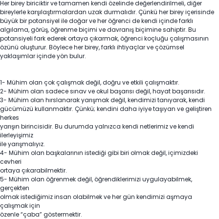
Her birey biriciktir ve tamamen kendi özelinde değerlendirilmeli, diğer
bireylerle karşılaştırmalardan uzak durmalıdır. Çünkü her birey içerisinde
büyük bir potansiyel ile doğar ve her öğrenci de kendi içinde farklı
algılama, görüş, öğrenme biçimi ve davranış biçimine sahiptir. Bu
potansiyeli fark ederek ortaya çıkarmak, öğrenci koçluğu çalışmasının
özünü oluşturur. Böylece her birey, farklı ihtiyaçlar ve çözümsel
yaklaşımlar içinde yön bulur.
1- Mühim olan çok çalışmak değil, doğru ve etkili çalışmaktır.
2- Mühim olan sadece sınav ve okul başarısı değil, hayat başarısıdır.
3- Mühim olan hırslanarak yarışmak değil, kendimizi tanıyarak, kendi
gücümüzü kullanmaktır. Çünkü; kendini daha iyiye taşıyan ve geliştiren
herkes
yarışın birincisidir. Bu durumda yalnızca kendi netlerimiz ve kendi
ilerleyişimiz
ile yarışmalıyız.
4- Mühim olan başkalarının istediği gibi biri olmak değil, içimizdeki
cevheri
ortaya çıkarabilmektir.
5- Mühim olan öğrenmek değil, öğrendiklerimizi uygulayabilmek,
gerçekten
olmak istediğimiz insan olabilmek ve her gün kendimizi aşmaya
çalışmak için
özenle “çaba” göstermektir.