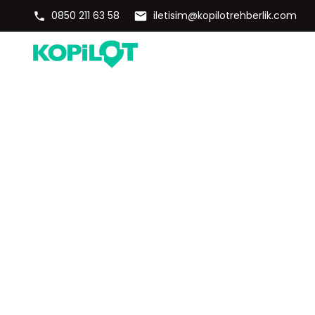
0850 211 63 58
iletisim@kopilotrehberlik.com