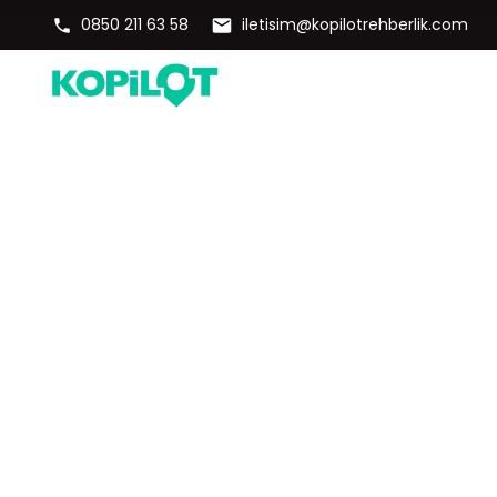
0850 211 63 58
iletisim@kopilotrehberlik.com