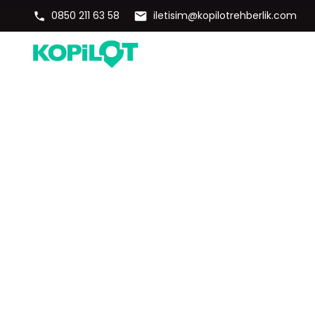
0850 211 63 58
iletisim@kopilotrehberlik.com