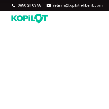
0850 211 63 58
iletisim@kopilotrehberlik.com