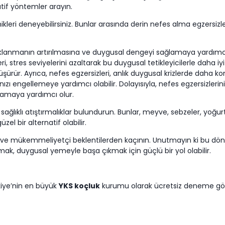
atif yöntemler arayın.
kleri deneyebilirsiniz. Bunlar arasında derin nefes alma egzersizl
odaklanmanın artırılmasına ve duygusal dengeyi sağlamaya yardımcı 
, stres seviyelerini azaltarak bu duygusal tetikleyicilerle daha iy
şürür. Ayrıca, nefes egzersizleri, anlık duygusal krizlerde daha ko
ışınızı engellemeye yardımcı olabilir. Dolayısıyla, nefes egzersi
lamaya yardımcı olur.
lı atıştırmalıklar bulundurun. Bunlar, meyve, sebzeler, yoğurt, fı
güzel bir alternatif olabilir.
ve mükemmeliyetçi beklentilerden kaçının. Unutmayın ki bu döne
ak, duygusal yemeyle başa çıkmak için güçlü bir yol olabilir.
kiye’nin en büyük
YKS koçluk
kurumu olarak ücretsiz deneme gör