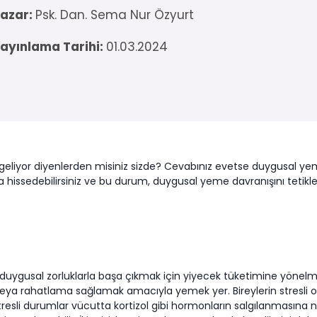
azar:
Psk. Dan. Sema Nur Özyurt
ayınlama Tarihi:
01.03.2024
iyor diyenlerden misiniz sizde? Cevabınız evetse duygusal yem
da hissedebilirsiniz ve bu durum, duygusal yeme davranışını tetikl
r duygusal zorluklarla başa çıkmak için yiyecek tüketimine yönel
veya rahatlama sağlamak amacıyla yemek yer. Bireylerin stresli o
 stresli durumlar vücutta kortizol gibi hormonların salgılanmasına ne