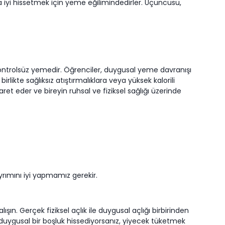
aha iyi hissetmek için yeme eğilimindedirler. Üçüncüsü,
e kontrolsüz yemedir. Öğrenciler, duygusal yeme davranışı
irlikte sağlıksız atıştırmalıklara veya yüksek kalorili
şaret eder ve bireyin ruhsal ve fiziksel sağlığı üzerinde
yrımını iyi yapmamız gerekir.
n. Gerçek fiziksel açlık ile duygusal açlığı birbirinden
uygusal bir boşluk hissediyorsanız, yiyecek tüketmek