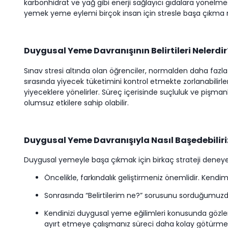
karbonhidrat ve yağ gibi enerji sağlayıcı gıdalara yönelmesi
yemek yeme eylemi birçok insan için stresle başa çıkma 
Duygusal Yeme Davranışının Belirtileri Nelerdir
Sınav stresi altında olan öğrenciler, normalden daha fazla 
sırasında yiyecek tüketimini kontrol etmekte zorlanabilirler. 
yiyeceklere yönelirler. Süreç içerisinde suçluluk ve pişmanlık
olumsuz etkilere sahip olabilir.
Duygusal Yeme Davranışıyla Nasıl Başedebiliri
Duygusal yemeyle başa çıkmak için birkaç strateji deneyebi
Öncelikle, farkındalık geliştirmeniz önemlidir. Kendi
Sonrasında “Belirtilerim ne?” sorusunu sorduğumuzda fiz
Kendinizi duygusal yeme eğilimleri konusunda gözlemle
ayırt etmeye çalışmanız süreci daha kolay götürmen