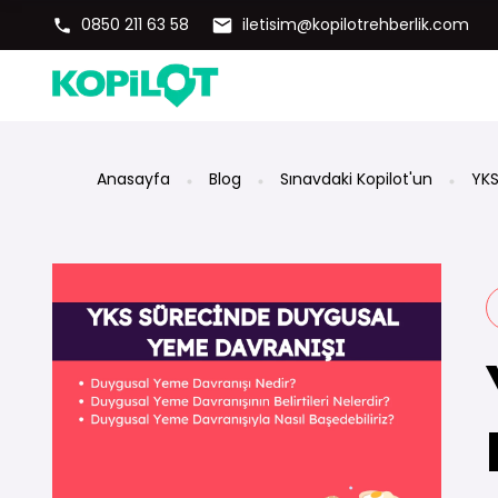
0850 211 63 58
iletisim@kopilotrehberlik.com
Anasayfa
Blog
Sınavdaki Kopilot'un
YKS