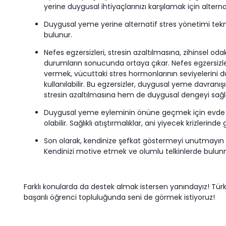
yerine duygusal ihtiyaçlarınızı karşılamak için altern
Duygusal yeme yerine alternatif stres yönetimi tekni
bulunur.
Nefes egzersizleri, stresin azaltılmasına, zihinsel 
durumların sonucunda ortaya çıkar. Nefes egzersizleri
vermek, vücuttaki stres hormonlarının seviyelerini dü
kullanılabilir. Bu egzersizler, duygusal yeme davran
stresin azaltılmasına hem de duygusal dengeyi sağ
Duygusal yeme eyleminin önüne geçmek için evde sağlık
olabilir. Sağlıklı atıştırmalıklar, ani yiyecek krizlerinde 
Son olarak, kendinize şefkat göstermeyi unutmayın 
Kendinizi motive etmek ve olumlu telkinlerde bulunm
Farklı konularda da destek almak istersen yanındayız! Tür
başarılı öğrenci topluluğunda seni de görmek istiyoruz!