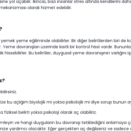
ne yol açabilir. İkincisi, bazı insanlar stres altında kendilerini d
mekanizması olarak hizmet edebilir.
?
yemek yeme eğiliminde olabilirler. Bir diğer belirtilerden biri d
Yeme davranışları üzerinde kısıtlı bir kontrol hissi vardır. Bununla b
 hissebilirler. Bu belirtiler, duygusal yeme davranışının varlığını i
z?
lirsiniz.
mize bu açlığım biyolojik mi yoksa psikolojik mi diye sorup bunun a
iksel belirti yoksa psikoloji olarak aç olabiliriz.
yin ve hangi duyguların bu davranışı tetiklediğini anlamaya çalışı
ize yardımcı olacaktır. Eğer gerçekten aç değilseniz ve sadece d