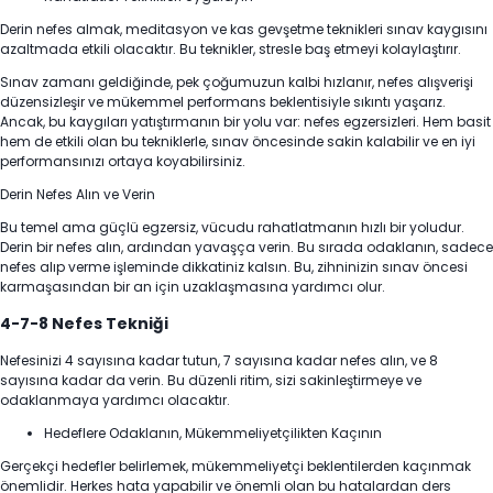
Derin nefes almak, meditasyon ve kas gevşetme teknikleri sınav kaygısını
azaltmada etkili olacaktır. Bu teknikler, stresle baş etmeyi kolaylaştırır.
Sınav zamanı geldiğinde, pek çoğumuzun kalbi hızlanır, nefes alışverişi
düzensizleşir ve mükemmel performans beklentisiyle sıkıntı yaşarız.
Ancak, bu kaygıları yatıştırmanın bir yolu var: nefes egzersizleri. Hem basit
hem de etkili olan bu tekniklerle, sınav öncesinde sakin kalabilir ve en iyi
performansınızı ortaya koyabilirsiniz.
Derin Nefes Alın ve Verin
Bu temel ama güçlü egzersiz, vücudu rahatlatmanın hızlı bir yoludur.
Derin bir nefes alın, ardından yavaşça verin. Bu sırada odaklanın, sadece
nefes alıp verme işleminde dikkatiniz kalsın. Bu, zihninizin sınav öncesi
karmaşasından bir an için uzaklaşmasına yardımcı olur.
4-7-8 Nefes Tekniği
Nefesinizi 4 sayısına kadar tutun, 7 sayısına kadar nefes alın, ve 8
sayısına kadar da verin. Bu düzenli ritim, sizi sakinleştirmeye ve
odaklanmaya yardımcı olacaktır.
Hedeflere Odaklanın, Mükemmeliyetçilikten Kaçının
Gerçekçi hedefler belirlemek, mükemmeliyetçi beklentilerden kaçınmak
önemlidir. Herkes hata yapabilir ve önemli olan bu hatalardan ders