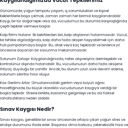
Kaygılandığımızda Vücut Tepkilerimiz
Günümüzde, yoğun tempolu yaşam, iş sorumlulukları ve kişisel
beklentilerle başa çıkmak, zaman zaman her birimizi kaygılandırabilir.
Kaygı, bir tür doğal tepki olsa da, vücudumuz bu durumla karşılaştığında
çeşitli tepkiler vermeye başlar.
Kalp Ritmi Hızlanır: İlk belirtilerden biri, kalp atışlarının hızlanmasıdır. Vücut,
bir tehlike algıladığında, kalp daha fazla oksijen taşıyabilmek için daha
hızlı pompalamaya başlar. Bu, atak veya kaç tepkisidir ve binlerce yıl
öncesine dayanan bir savunma mekanizmasıdır.
Solunum Zorlaşır: Kaygılandığınızda, nefes alışverişiniz derinleşebilir ve
kontrolünüz dışında hızlanabilir. Bu, vücudunuzun daha fazla oksijene
ihtiyaç duyduğu bir yanıttır. Ancak, bu durum uzun süre devam ederse,
solunum sıkıntısı hissi oluşur.
Kas Gerilimi Artar: Omuzlarınızdaki gerilim veya boyun ağrısı
hissettiğinizde, bu büyük olasılıkla vücudunuzun kaygıya verdiği bir
başka tepkidir. Stresle birlikte, kaslarınız gerginleşir ve bu da fiziksel
rahatsızlıklara neden olabilir.
Sınav Kaygısı Nedir?
Sınav kaygısı, genellikle bir sınav öncesinde ortaya çıkan yoğun stres ve
endişe durumunu ifade eder. Başarısız olma korkusu, yeteneksizlik hissi ve