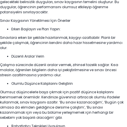
gelecekteki belirsizlik duyguları, sınav kaygısının temelini oluşturur. Bu
duygular, öğrencinin performansını olumsuz etkileyip öğrenme
potansiyelini sınırlayacaktır.
Sınav Kaygısının Yönetilmesi İçin Öneriler
Erken Başlayın ve Plan Yapın:
Sınavlara erken bir şekilde hazırlanmak, kaygıyı azaltabilir. Planlı bir
şekilde çalışmak, öğrencinin kendini daha hazır hissetmesine yardımcı
olur.
Düzenli Aralar Verin
Çalışma sürecinde düzenli aralar vermek, zihinsel tazelik sağlar. Kısa
molalar, öğrenilen bilgilerin daha iyi pekiştirilmesine ve sınav öncesi
stresin azaltılmasına yardımcı olur.
Olumlu Düşünce Kalıplarını Geliştirin
Olumsuz düşüncelerle başa çıkmak için pozitif düşünce kalıplarını
benimsemek önemlidir. Kendinize güveninizi artıracak olumlu ifadeler
kullanmak, sınav kaygısını azaltır. ‘Bu sınavı kazanacağım’, ‘Bugün çok
olmasa da elimden geldiğince dersime çalıştım’, ‘Bu sınavı
kazanmamak için veya bu bölüme yerleşmemek için herhangi bir
sebebim yok başarılı olacağım’ gibi.
Rahatlatıcı Teknikleri Uygulayın