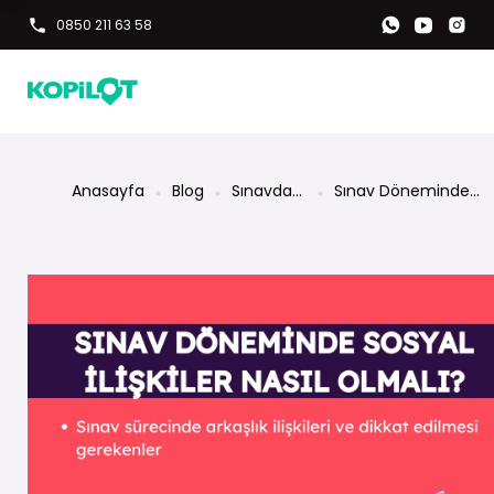
0850 211 63 58
Anasayfa
Blog
Sınavdaki
Sınav Döneminde
Kopilot'un
Sosyal İlişkiler Nasıl
Olmalı?