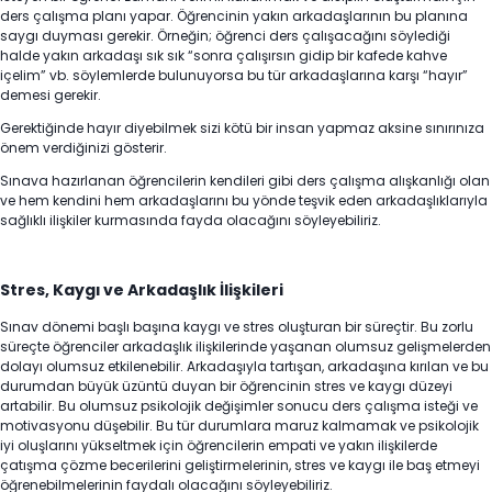
ders çalışma planı yapar. Öğrencinin yakın arkadaşlarının bu planına
saygı duyması gerekir. Örneğin; öğrenci ders çalışacağını söylediği
halde yakın arkadaşı sık sık “sonra çalışırsın gidip bir kafede kahve
içelim” vb. söylemlerde bulunuyorsa bu tür arkadaşlarına karşı “hayır”
demesi gerekir.
Gerektiğinde hayır diyebilmek sizi kötü bir insan yapmaz aksine sınırınıza
önem verdiğinizi gösterir.
Sınava hazırlanan öğrencilerin kendileri gibi ders çalışma alışkanlığı olan
ve hem kendini hem arkadaşlarını bu yönde teşvik eden arkadaşlıklarıyla
sağlıklı ilişkiler kurmasında fayda olacağını söyleyebiliriz.
Stres, Kaygı ve Arkadaşlık İlişkileri
Sınav dönemi başlı başına kaygı ve stres oluşturan bir süreçtir. Bu zorlu
süreçte öğrenciler arkadaşlık ilişkilerinde yaşanan olumsuz gelişmelerden
dolayı olumsuz etkilenebilir. Arkadaşıyla tartışan, arkadaşına kırılan ve bu
durumdan büyük üzüntü duyan bir öğrencinin stres ve kaygı düzeyi
artabilir. Bu olumsuz psikolojik değişimler sonucu ders çalışma isteği ve
motivasyonu düşebilir. Bu tür durumlara maruz kalmamak ve psikolojik
iyi oluşlarını yükseltmek için öğrencilerin empati ve yakın ilişkilerde
çatışma çözme becerilerini geliştirmelerinin, stres ve kaygı ile baş etmeyi
öğrenebilmelerinin faydalı olacağını söyleyebiliriz.