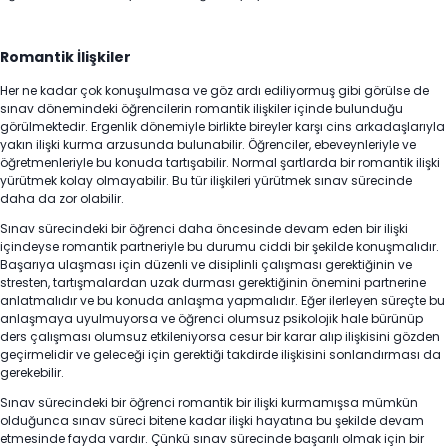
Romantik İlişkiler
Her ne kadar çok konuşulmasa ve göz ardı ediliyormuş gibi görülse de
sınav dönemindeki öğrencilerin romantik ilişkiler içinde bulunduğu
görülmektedir. Ergenlik dönemiyle birlikte bireyler karşı cins arkadaşlarıyla
yakın ilişki kurma arzusunda bulunabilir. Öğrenciler, ebeveynleriyle ve
öğretmenleriyle bu konuda tartışabilir. Normal şartlarda bir romantik ilişki
yürütmek kolay olmayabilir. Bu tür ilişkileri yürütmek sınav sürecinde
daha da zor olabilir.
Sınav sürecindeki bir öğrenci daha öncesinde devam eden bir ilişki
içindeyse romantik partneriyle bu durumu ciddi bir şekilde konuşmalıdır.
Başarıya ulaşması için düzenli ve disiplinli çalışması gerektiğinin ve
stresten, tartışmalardan uzak durması gerektiğinin önemini partnerine
anlatmalıdır ve bu konuda anlaşma yapmalıdır. Eğer ilerleyen süreçte bu
anlaşmaya uyulmuyorsa ve öğrenci olumsuz psikolojik hale bürünüp
ders çalışması olumsuz etkileniyorsa cesur bir karar alıp ilişkisini gözden
geçirmelidir ve geleceği için gerektiği takdirde ilişkisini sonlandırması da
gerekebilir.
Sınav sürecindeki bir öğrenci romantik bir ilişki kurmamışsa mümkün
olduğunca sınav süreci bitene kadar ilişki hayatına bu şekilde devam
etmesinde fayda vardır. Çünkü sınav sürecinde başarılı olmak için bir