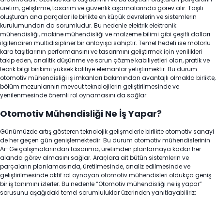
üretim, geliştirme, tasarım ve güvenlik aşamalarında görev alır. Taşıtı
oluşturan ana parçalar ile birlikte en küçük devrelerin ve sistemlerin
kurulumundan da sorumludur. Bu nedenle elektrik elektronik
mühendisliği, makine mühendisliği ve malzeme bilimi gibi çeşitli dalları
ilgilendiren multidisipliner bir anlayışa sahiptir. Temel hedefi ise motorlu
kara taşıtlarının performansını ve tasarımını geliştirmek için yenilikleri
takip eden, analitik düşünme ve sorun çözme kabiliyetleri olan, pratik ve
teorik bilgi birikimi yüksek kalifiye elemanlar yetiştirmektir. Bu durum
otomotiv mühendisliği iş imkanları bakımından avantajlı olmakla birlikte,
bölüm mezunlarının mevcut teknolojilerin geliştirilmesinde ve
yenilenmesinde önemli rol oynamasını da sağlar.
Otomotiv Mühendisliği Ne İş Yapar?
Günümüzde artış gösteren teknolojik gelişmelerle birlikte otomotiv sanayi
de her geçen gün genişlemektedir. Bu durum otomotiv mühendislerinin
Ar-Ge çalışmalarından tasarıma, üretimden planlamaya kadar her
alanda görev almasını sağlar. Araçlara ait bütün sistemlerin ve
parçaların planlamasında, üretilmesinde, analiz edilmesinde ve
geliştirilmesinde aktif rol oynayan otomotiv mühendisleri oldukça geniş
bir iş tanımını izlerler. Bu nedenle “Otomotiv mühendisliği ne iş yapar”
sorusunu aşağıdaki temel sorumluluklar üzerinden yanıtlayabiliriz: