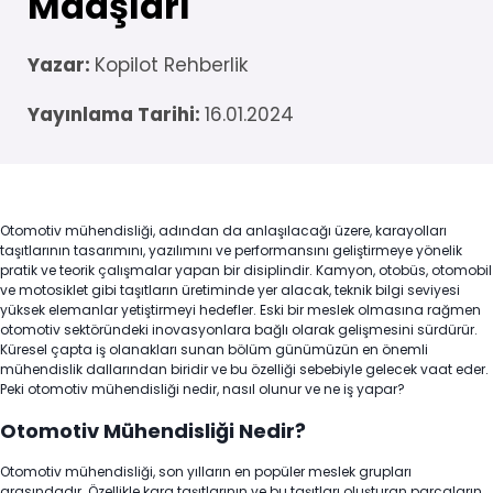
Maaşları
Yazar:
Kopilot Rehberlik
Yayınlama Tarihi:
16.01.2024
Otomotiv mühendisliği, adından da anlaşılacağı üzere, karayolları
taşıtlarının tasarımını, yazılımını ve performansını geliştirmeye yönelik
pratik ve teorik çalışmalar yapan bir disiplindir. Kamyon, otobüs, otomobil
ve motosiklet gibi taşıtların üretiminde yer alacak, teknik bilgi seviyesi
yüksek elemanlar yetiştirmeyi hedefler. Eski bir meslek olmasına rağmen
otomotiv sektöründeki inovasyonlara bağlı olarak gelişmesini sürdürür.
Küresel çapta iş olanakları sunan bölüm günümüzün en önemli
mühendislik dallarından biridir ve bu özelliği sebebiyle gelecek vaat eder.
Peki otomotiv mühendisliği nedir, nasıl olunur ve ne iş yapar?
Otomotiv Mühendisliği Nedir?
Otomotiv mühendisliği, son yılların en popüler meslek grupları
arasındadır. Özellikle kara taşıtlarının ve bu taşıtları oluşturan parçaların