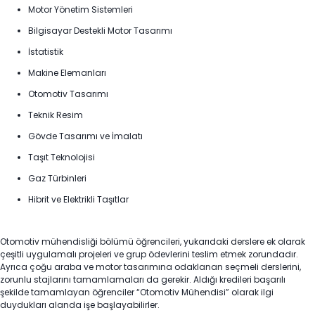
Motor Yönetim Sistemleri
Bilgisayar Destekli Motor Tasarımı
İstatistik
Makine Elemanları
Otomotiv Tasarımı
Teknik Resim
Gövde Tasarımı ve İmalatı
Taşıt Teknolojisi
Gaz Türbinleri
Hibrit ve Elektrikli Taşıtlar
Otomotiv mühendisliği bölümü öğrencileri, yukarıdaki derslere ek olarak
çeşitli uygulamalı projeleri ve grup ödevlerini teslim etmek zorundadır.
Ayrıca çoğu araba ve motor tasarımına odaklanan seçmeli derslerini,
zorunlu stajlarını tamamlamaları da gerekir. Aldığı kredileri başarılı
şekilde tamamlayan öğrenciler “Otomotiv Mühendisi” olarak ilgi
duydukları alanda işe başlayabilirler.