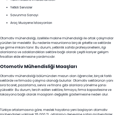
Yetkili Servisler
Savunma Sanayi
Araç Muayene İstasyonları
Otomotiv mühendisliği, özellikle makine mühendisliği ile ortak çalışmalar
yürüten bir meslektir. Bu nedenle mezunlarına birçok şirkette ve sektörde
işe girme imkanı tanır. Bu durum, yetkinlik sahibi profesyonellerin, ilgi
alanlarına ve odaklandıkları sektöre bağlı olarak çeşitli kariyer gelişim
fırsatları elde etmesine yardımcıdır.
Otomotiv Mühendisliği Maaşları
Otomotiv mühendisliği bölümünden mezun olan öğrenciler, birçok farklı
sektörde ve firmada çalışma olanağı bulurlar. Otomotiv sektörünün yanı
sıra ticaret, pazarlama, servis ve finans gibi alanlara yönelme şansı
yüksektir. Bu durum, tercih edilen sektöre, firmaya, firma kapasitesine ve
lokasyona bağlı olarak maaşların değişiklik göstermesine neden olur.
Türkiye ortalamasına göre; meslek hayatına yeni başlayan otomotiv
mühendisleri yaklaşık 35.000 TL, ortalama deneyime sahip mühendisler