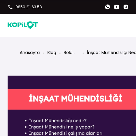
0850 211 63 58
Anasayfa
Blog
Bölüm
İnşaat Mühendisliği Ned
Rehberi
Ne İş Yapar? Maaşları