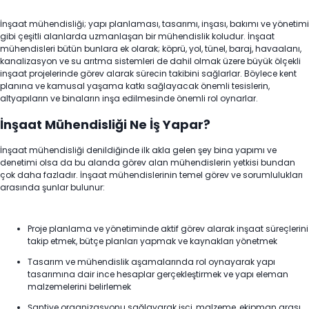
İnşaat mühendisliği; yapı planlaması, tasarımı, inşası, bakımı ve yönetimi
gibi çeşitli alanlarda uzmanlaşan bir mühendislik koludur. İnşaat
mühendisleri bütün bunlara ek olarak; köprü, yol, tünel, baraj, havaalanı,
kanalizasyon ve su arıtma sistemleri de dahil olmak üzere büyük ölçekli
inşaat projelerinde görev alarak sürecin takibini sağlarlar. Böylece kent
planına ve kamusal yaşama katkı sağlayacak önemli tesislerin,
altyapıların ve binaların inşa edilmesinde önemli rol oynarlar.
İnşaat Mühendisliği Ne İş Yapar?
İnşaat mühendisliği denildiğinde ilk akla gelen şey bina yapımı ve
denetimi olsa da bu alanda görev alan mühendislerin yetkisi bundan
çok daha fazladır. İnşaat mühendislerinin temel görev ve sorumlulukları
arasında şunlar bulunur:
Proje planlama ve yönetiminde aktif görev alarak inşaat süreçlerini
takip etmek, bütçe planları yapmak ve kaynakları yönetmek
Tasarım ve mühendislik aşamalarında rol oynayarak yapı
tasarımına dair ince hesaplar gerçekleştirmek ve yapı eleman
malzemelerini belirlemek
Şantiye organizasyonu sağlayarak işçi, malzeme, ekipman arası