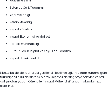
Malzeme Bilimi
Beton ve Çelik Tasarımı
Yapı Mekaniği
Zemin Mekaniği
İnşaat Yönetimi
İnşaat Ekonomisi ve Maliyet
Hidrolik Mühendisliği
Sürdürülebilir İnşaat ve Yeşil Bina Tasarımı
İnşaat Hukuku ve Etik
Elbette bu dersler daha da çeşitlendirilebilir ve eğitim alınan kuruma göre
farklılaşabilir. Bu derslere ek olarak, seçmeli dersler, proje ödevleri ve staj
çalışmaları yapan öğrenciler “İnşaat Mühendisi” unvanı alarak mezun
olabilirler.