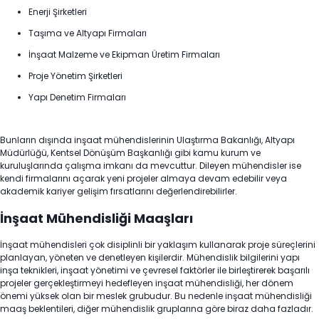
Enerji Şirketleri
Taşıma ve Altyapı Firmaları
İnşaat Malzeme ve Ekipman Üretim Firmaları
Proje Yönetim Şirketleri
Yapı Denetim Firmaları
Bunların dışında inşaat mühendislerinin Ulaştırma Bakanlığı, Altyapı
Müdürlüğü, Kentsel Dönüşüm Başkanlığı gibi kamu kurum ve
kuruluşlarında çalışma imkanı da mevcuttur. Dileyen mühendisler ise
kendi firmalarını açarak yeni projeler almaya devam edebilir veya
akademik kariyer gelişim fırsatlarını değerlendirebilirler.
İnşaat Mühendisliği Maaşları
İnşaat mühendisleri çok disiplinli bir yaklaşım kullanarak proje süreçlerini
planlayan, yöneten ve denetleyen kişilerdir. Mühendislik bilgilerini yapı
inşa teknikleri, inşaat yönetimi ve çevresel faktörler ile birleştirerek başarılı
projeler gerçekleştirmeyi hedefleyen inşaat mühendisliği, her dönem
önemi yüksek olan bir meslek grubudur. Bu nedenle inşaat mühendisliği
maaş beklentileri, diğer mühendislik gruplarına göre biraz daha fazladır.