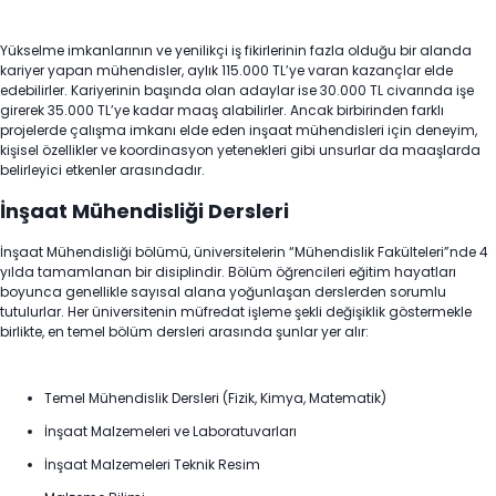
Yükselme imkanlarının ve yenilikçi iş fikirlerinin fazla olduğu bir alanda
kariyer yapan mühendisler, aylık 115.000 TL’ye varan kazançlar elde
edebilirler. Kariyerinin başında olan adaylar ise 30.000 TL civarında işe
girerek 35.000 TL’ye kadar maaş alabilirler. Ancak birbirinden farklı
projelerde çalışma imkanı elde eden inşaat mühendisleri için deneyim,
kişisel özellikler ve koordinasyon yetenekleri gibi unsurlar da maaşlarda
belirleyici etkenler arasındadır.
İnşaat Mühendisliği Dersleri
İnşaat Mühendisliği bölümü, üniversitelerin “Mühendislik Fakülteleri”nde 4
yılda tamamlanan bir disiplindir. Bölüm öğrencileri eğitim hayatları
boyunca genellikle sayısal alana yoğunlaşan derslerden sorumlu
tutulurlar. Her üniversitenin müfredat işleme şekli değişiklik göstermekle
birlikte, en temel bölüm dersleri arasında şunlar yer alır:
Temel Mühendislik Dersleri (Fizik, Kimya, Matematik)
İnşaat Malzemeleri ve Laboratuvarları
İnşaat Malzemeleri Teknik Resim