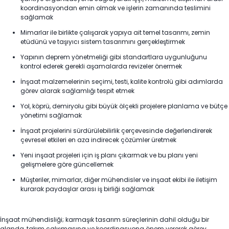
koordinasyondan emin olmak ve işlerin zamanında teslimini
sağlamak
Mimarlar ile birlikte çalışarak yapıya ait temel tasarımı, zemin
etüdünü ve taşıyıcı sistem tasarımını gerçekleştirmek
Yapının deprem yönetmeliği gibi standartlara uygunluğunu
kontrol ederek gerekli aşamalarda revizeler önermek
İnşaat malzemelerinin seçimi, testi, kalite kontrolü gibi adımlarda
görev alarak sağlamlığı tespit etmek
Yol, köprü, demiryolu gibi büyük ölçekli projelere planlama ve bütçe
yönetimi sağlamak
İnşaat projelerini sürdürülebilirlik çerçevesinde değerlendirerek
çevresel etkileri en aza indirecek çözümler üretmek
Yeni inşaat projeleri için iş planı çıkarmak ve bu planı yeni
gelişmelere göre güncellemek
Müşteriler, mimarlar, diğer mühendisler ve inşaat ekibi ile iletişim
kurarak paydaşlar arası iş birliği sağlamak
İnşaat mühendisliği; karmaşık tasarım süreçlerinin dahil olduğu bir
alanda, takım çalışmasına ve koordinasyona önem vererek görev