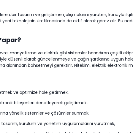
mlere dair tasarım ve geliştirme çalışmalarını yürüten, konuyla ilg
zi yeni teknolojinin üretilmesinde de aktif olarak görev alır. Bu ne
 Yapar?
evre, manyetizma ve elektrik gibi sistemler barındıran çeşitli eki
ebiyle düzenli olarak güncellenmeye ve çağın şartlarına uygun ha
ulama alanından bahsetmeyi gerektirir. Nitekim, elektrik elektron
 etmek ve optimize hale getirmek,
tronik bileşenleri denetleyerek geliştirmek,
larına yönelik sistemler ve çözümler sunmak,
n tasarım, kurulum ve yönetim uygulamalarını yürütmek,