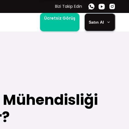
Bizi Takip Edin
Ücretsiz Görüş
Satın Al
k Mühendisliği
r?