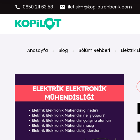
0850 211 63 58
iletisim@kopilotrehberlik.com
Anasayfa
Blog
Bölüm Rehberi
Elektrik 