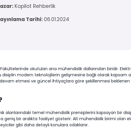
azar:
Kopilot Rehberlik
ayınlama Tarihi:
06.01.2024
 Fakültelerinde okutulan ana mühendislik dallarından biridir. Elektro
siplin modern teknolojilerin gelişmesine bağlı olarak kapsam al
evam etmesi ve güncel ihtiyaçlara göre şekillenmesi beklenen bir
?
onik alanlarındaki temel mühendislik prensiplerini kapsayan bir di
niş bir aralıkta faaliyet gösterir. Alt mühendislik birimi olan ele
eyiciler gibi daha detaylı konulara odaklanır.