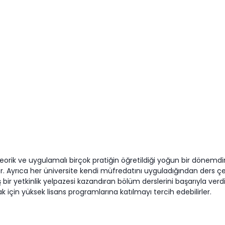
eorik ve uygulamalı birçok pratiğin öğretildiği yoğun bir dönemdir.
er. Ayrıca her üniversite kendi müfredatını uyguladığından ders ç
niş bir yetkinlik yelpazesi kazandıran bölüm derslerini başarıyla 
 için yüksek lisans programlarına katılmayı tercih edebilirler.