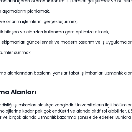
larını içeren otomatik kontrol sistemleri geliştirmek ve bu sis
m aşamalarını planlamak,
t ve onarım işlemlerini gerçekleştirmek,
ik bileşen ve cihazları kullanıma göre optimize etmek,
cut ekipmanları güncellemek ve modern tasarım ve iş uygulamalar
 çözümler sunmak.
ma alanlarından bazılarını yansıtır fakat iş imkanları uzmanlık ala
şma Alanları
isliği iş imkanları oldukça zengindir. Üniversitelerin ilgili bölüm
lojilerine kadar pek çok endüstri ve alanda aktif rol alabilirler. B
ır ve birçok alanda uzmanlık kazanma şansı elde ederler. Bunlara e