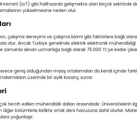
n İnterneti (IoT) gibi halihazırda gelişmekte olan birçok sektörde
lamalarının yükselmesine neden olur.
ları
on, çalışma deneyimi ve çalışma birimi gibi faktörlere bağlı olarak
zla olur. Ancak Türkiye genelinde elektrik elektronik mühendisliği
e zamanla alınan uzmanlığa bağlı olarak 75.000 TL’ye kadar çıka
derece geniş olduğundan maaş ortalamaları da kendi içinde farklıla
ortalamaların üzerinde bir aylık kazanç sunar.
eri
çok tercih edilen mühendislik dalları arasındadır. Üniversitelerin i
lan diğer bölümlerle birlikte ortak ders havuzuna dahil olurlar. Ma
ulara yoğunlaşır: