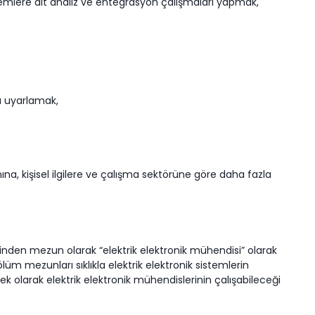
temlere ait analiz ve entegrasyon çalışmaları yapmak,
ı uyarlamak,
nına, kişisel ilgilere ve çalışma sektörüne göre daha fazla
lerinden mezun olarak “elektrik elektronik mühendisi” olarak
ölüm mezunları sıklıkla elektrik elektronik sistemlerin
k olarak elektrik elektronik mühendislerinin çalışabileceği