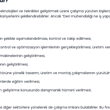
par?
nolojileri ve teknikleri geliştirmek üzere çalışma yürüten kişilerdir
riyerlerini şekillendirebilirler. Ancak “Deri mühendisliği ne iş yap
n şekilde aşamalandırılması, kontrol ve takip edilmesi,
ntrol ve optimizasyon işlemlerinin gerçekleştirilmesi, üretim veriml
makinelerinin geliştirilmesi,
ın geliştirilmesi,
örüne yönelik tasarım, üretim ve montaj çalışmalarının yürütül
mlerde eğitim verilmesi,
rün geliştirme konusunda danışmanlık hizmeti verilmesi.
diğer sektörlere yönelerek de çalışma imkanı bulabilirler. Bu fırsat