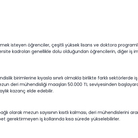
k isteyen öğrenciler, çeşitli yüksek lisans ve doktora programlar
site kadroları genellikle dolu olduğundan öğrencilerin, diğer iş im
slik birimlerine kıyasla sınırlı olmakla birlikte farklı sektörlerde 
zun deri mühendisliği maaşları 50.000 TL seviyesinden başlayarak 
aylık kazanç elde edebilir.
lı olarak mezun sayısının kısıtlı kalması, deri mühendislerini ara
t gerektirmeyen iş kollarında kısa sürede yükselebilirler.