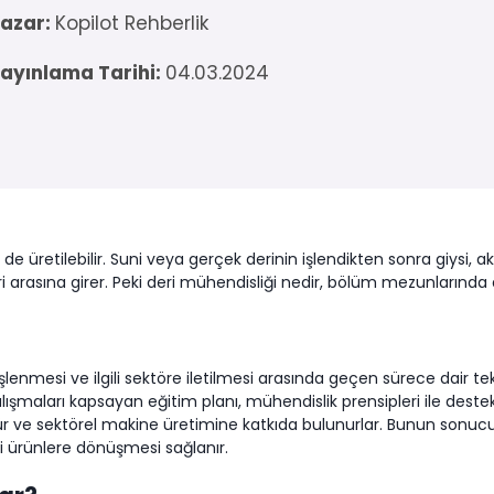
azar:
Kopilot Rehberlik
ayınlama Tarihi:
04.03.2024
e üretilebilir. Suni veya gerçek derinin işlendikten sonra giysi, a
leri arasına girer. Peki deri mühendisliği nedir, bölüm mezunlarında
şlenmesi ve ilgili sektöre iletilmesi arasında geçen sürece dair tek
ışmaları kapsayan eğitim planı, mühendislik prensipleri ile destek
ütür ve sektörel makine üretimine katkıda bulunurlar. Bunun sonuc
i ürünlere dönüşmesi sağlanır.