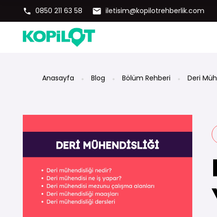
0850 211 63 58
iletisim@kopilotrehberlik.com
Anasayfa
Blog
Bölüm Rehberi
Deri Müh