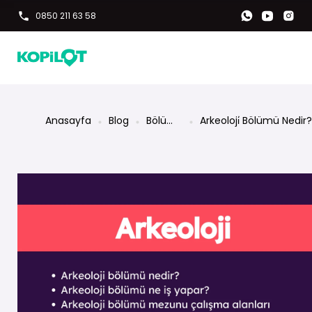
0850 211 63 58
Anasayfa
Blog
Bölüm
Arkeoloji̇ Bölümü Nedir
Rehberi
İş Yapar? Maaşları