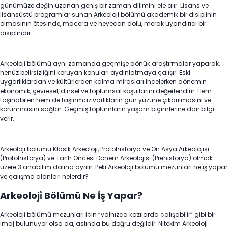
günümüze değin uzanan geniş bir zaman dilimini ele alır. Lisans ve
lisansüstü programlar sunan Arkeoloji bölümü akademik bir disiplinin
olmasının ötesinde, macera ve heyecan dolu, merak uyandırıcı bir
disiplindir.
Arkeoloji bölümü aynı zamanda geçmişe dönük araştırmalar yaparak,
henüz belirsizliğini koruyan konuları aydınlatmaya çalışır. Eski
uygarlıklardan ve kültürlerden kalma mirasları incelerken dönemin
ekonomik, çevresel, dinsel ve toplumsal koşullarını değerlendirir. Hem
taşınabilen hem de taşınmaz varlıkların gün yüzüne çıkarılmasını ve
korunmasını sağlar. Geçmiş toplumların yaşam biçimlerine dair bilgi
verir.
Arkeoloji bölümü Klasik Arkeoloji, Protohistorya ve Ön Asya Arkeolojisi
(Protohistorya) ve Tarih Öncesi Dönem Arkeolojisi (Prehistorya) olmak
üzere 3 anabilim dalına ayrılır. Peki Arkeoloji bölümü mezunları ne iş yapar
ve çalışma alanları nelerdir?
Arkeoloji̇ Bölümü Ne İş Yapar?
Arkeoloji bölümü mezunları için “yalnızca kazılarda çalışabilir” gibi bir
imaj bulunuyor olsa da, aslında bu doğru değildir. Nitekim Arkeoloji