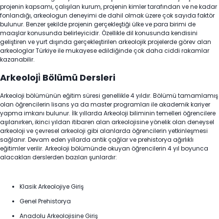
projenin kapsamı, çalışılan kurum, projenin kimler tarafından ve ne kadar
fonlandığı, arkeologun deneyimi de dahil olmak üzere çok sayıda faktör
bulunur. Benzer şekilde projenin gerçekleştiği ülke ve para birimi de
maaşlar konusunda belirleyicidir. Özellikle dil konusunda kendisini
geliştiren ve yurt dışında gerçekleştirilen arkeolojik projelerde görev alan
arkeologlar Türkiye ile mukayese edildiğinde çok daha ciddi rakamlar
kazanabilir.
Arkeoloji̇ Bölümü Dersleri
Arkeoloji bölümünün eğitim süresi genellikle 4 yıldır. Bölümü tamamlamış
olan öğrencilerin lisans ya da master programları ile akademik kariyer
yapma imkanı bulunur. İlk yıllarda Arkeoloji biliminin temelleri öğrencilere
aşılanırken, ikinci yıldan itibaren alan arkeolojisine yönelik olan deneysel
arkeoloji ve çevresel arkeoloji gibi alanlarda öğrencilerin yetkinleşmesi
sağlanır. Devam eden yıllarda antik çağlar ve prehistorya ağırlıklı
eğitimler verilir. Arkeoloji bölümünde okuyan öğrencilerin 4 yıl boyunca
alacakları derslerden bazıları şunlardır:
Klasik Arkeolojiye Giriş
Genel Prehistorya
Anadolu Arkeolojisine Giriş