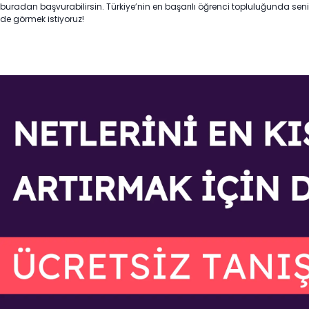
buradan başvurabilirsin. Türkiye’nin en başarılı öğrenci topluluğunda seni
de görmek istiyoruz!