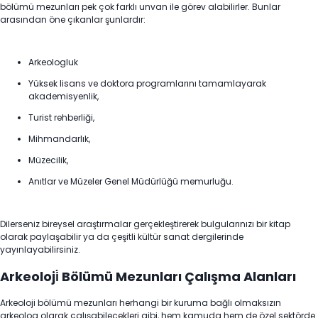
bölümü mezunları pek çok farklı unvan ile görev alabilirler. Bunlar
arasından öne çıkanlar şunlardır:
Arkeologluk
Yüksek lisans ve doktora programlarını tamamlayarak
akademisyenlik,
Turist rehberliği,
Mihmandarlık,
Müzecilik,
Anıtlar ve Müzeler Genel Müdürlüğü memurluğu.
Dilerseniz bireysel araştırmalar gerçekleştirerek bulgularınızı bir kitap
olarak paylaşabilir ya da çeşitli kültür sanat dergilerinde
yayınlayabilirsiniz.
Arkeoloji̇ Bölümü Mezunları Çalışma Alanları
Arkeoloji bölümü mezunları herhangi bir kuruma bağlı olmaksızın
arkeolog olarak çalışabilecekleri gibi, hem kamuda hem de özel sektörde