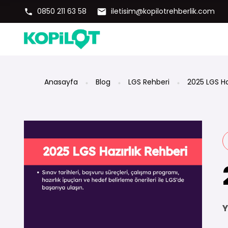
0850 211 63 58
iletisim@kopilotrehberlik.com
Anasayfa
Blog
LGS Rehberi
2025 LGS Ha
Y