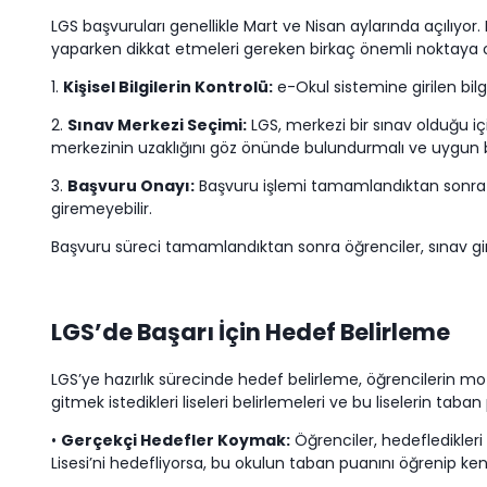
LGS başvuruları genellikle Mart ve Nisan aylarında açılıyor.
yaparken dikkat etmeleri gereken birkaç önemli noktaya 
1.
Kişisel Bilgilerin Kontrolü:
e-Okul sistemine girilen bilgi
2.
Sınav Merkezi Seçimi:
LGS, merkezi bir sınav olduğu içi
merkezinin uzaklığını göz önünde bulundurmalı ve uygun bi
3.
Başvuru Onayı:
Başvuru işlemi tamamlandıktan sonra öğ
giremeyebilir.
Başvuru süreci tamamlandıktan sonra öğrenciler, sınav giriş b
LGS’de Başarı İçin Hedef Belirleme
LGS’ye hazırlık sürecinde hedef belirleme, öğrencilerin mo
gitmek istedikleri liseleri belirlemeleri ve bu liselerin ta
•
Gerçekçi Hedefler Koymak:
Öğrenciler, hedefledikleri 
Lisesi’ni hedefliyorsa, bu okulun taban puanını öğrenip ken