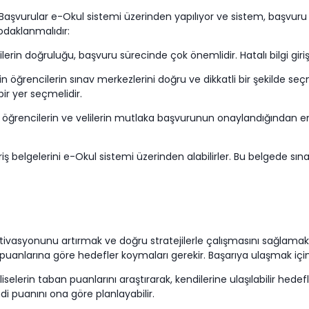
 Başvurular e-Okul sistemi üzerinden yapılıyor ve sistem, başvuru s
odaklanmalıdır:
lerin doğruluğu, başvuru sürecinde çok önemlidir. Hatalı bilgi girişl
n öğrencilerin sınav merkezlerini doğru ve dikkatli bir şekilde seç
r yer seçmelidir.
rencilerin ve velilerin mutlaka başvurunun onaylandığından emin
elgelerini e-Okul sistemi üzerinden alabilirler. Bu belgede sınav mer
tivasyonunu artırmak ve doğru stratejilerle çalışmasını sağlamak a
ban puanlarına göre hedefler koymaları gerekir. Başarıya ulaşmak içi
liselerin taban puanlarını araştırarak, kendilerine ulaşılabilir hedef
di puanını ona göre planlayabilir.