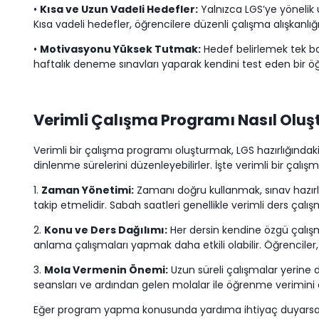
•
Kısa ve Uzun Vadeli Hedefler:
Yalnızca LGS’ye yönelik 
Kısa vadeli hedefler, öğrencilere düzenli çalışma alışkanlı
•
Motivasyonu Yüksek Tutmak:
Hedef belirlemek tek baş
haftalık deneme sınavları yaparak kendini test eden bir öğr
Verimli Çalışma Programı Nasıl Oluş
Verimli bir çalışma programı oluşturmak, LGS hazırlığındaki
dinlenme sürelerini düzenleyebilirler. İşte verimli bir çal
1.
Zaman Yönetimi:
Zamanı doğru kullanmak, sınav hazırlığı
takip etmelidir. Sabah saatleri genellikle verimli ders çalış
2.
Konu ve Ders Dağılımı:
Her dersin kendine özgü çalış
anlama çalışmaları yapmak daha etkili olabilir. Öğrenciler,
3.
Mola Vermenin Önemi:
Uzun süreli çalışmalar yerine d
seansları ve ardından gelen molalar ile öğrenme verimini ar
Eğer program yapma konusunda yardıma ihtiyaç duyarsanız,