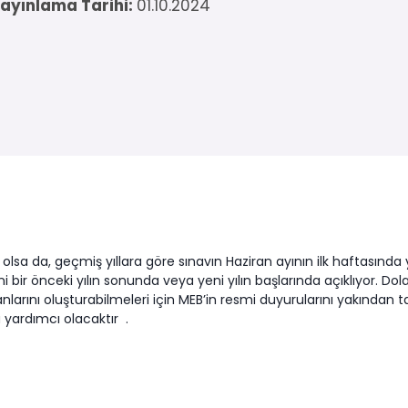
ayınlama Tarihi:
01.10.2024
lsa da, geçmiş yıllara göre sınavın Haziran ayının ilk haftasında y
rini bir önceki yılın sonunda veya yeni yılın başlarında açıklıyor. Do
anlarını oluşturabilmeleri için MEB’in resmi duyurularını yakından t
a yardımcı olacaktır
.