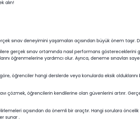
k alın!
gerçek sınav deneyimini yaşamaları açısından büyük önem taşır. D
ere gerçek sınav ortamında nasıl performans göstereceklerini gör
rını öğrenmelerine yardımcı olur. Ayrıca, deneme sınavları sayesi
e, öğrenciler hangi derslerde veya konularda eksik olduklarını bel
ı çözmek, öğrencilerin kendilerine olan güvenlerini artırır. Gerç
lirlemeleri açısından da önemli bir araçtır. Hangi sorulara öncelik v
er sunar .