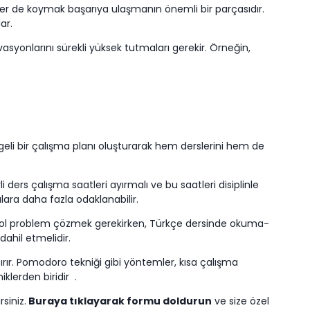
fler de koymak başarıya ulaşmanın önemli bir parçasıdır.
ar.
asyonlarını sürekli yüksek tutmaları gerekir. Örneğin,
ngeli bir çalışma planı oluşturarak hem derslerini hem de
 ders çalışma saatleri ayırmalı ve bu saatleri disiplinle
ulara daha fazla odaklanabilir.
l bol problem çözmek gerekirken, Türkçe dersinde okuma-
dahil etmelidir.
tırır. Pomodoro tekniği gibi yöntemler, kısa çalışma
klerden biridir
.
siniz.
Buraya tıklayarak formu doldurun
ve size özel