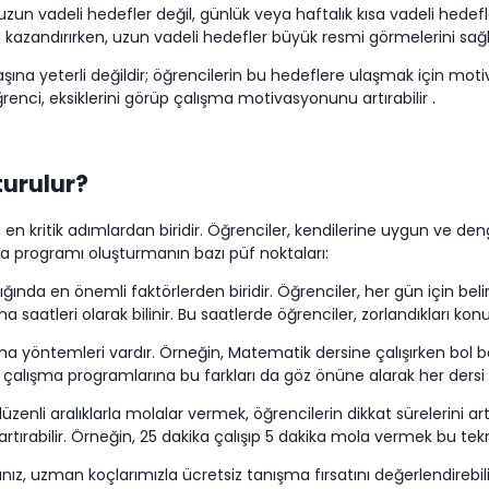
uzun vadeli hedefler değil, günlük veya haftalık kısa vadeli hede
ğı kazandırırken, uzun vadeli hedefler büyük resmi görmelerini sağl
ına yeterli değildir; öğrencilerin bu hedeflere ulaşmak için motiv
enci, eksiklerini görüp çalışma motivasyonunu artırabilir .
turulur?
 en kritik adımlardan biridir. Öğrenciler, kendilerine uygun ve de
ışma programı oluşturmanın bazı püf noktaları:
nda en önemli faktörlerden biridir. Öğrenciler, her gün için belirli
ma saatleri olarak bilinir. Bu saatlerde öğrenciler, zorlandıkları kon
ma yöntemleri vardır. Örneğin, Matematik dersine çalışırken bo
 çalışma programlarına bu farkları da göz önüne alarak her dersi 
üzenli aralıklarla molalar vermek, öğrencilerin dikkat sürelerini ar
tırabilir. Örneğin, 25 dakika çalışıp 5 dakika mola vermek bu tekni
 uzman koçlarımızla ücretsiz tanışma fırsatını değerlendirebilir