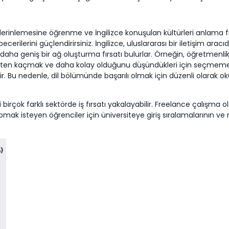
 derinlemesine öğrenme ve İngilizce konuşulan kültürleri anlama fır
m becerilerini güçlendirirsiniz. İngilizce, uluslararası bir iletişim ar
aha geniş bir ağ oluşturma fırsatı bulurlar. Örneğin, öğretmenlik, ç
kten kaçmak ve daha kolay olduğunu düşündükleri için seçmemeleri 
r. Bu nedenle, dil bölümünde başarılı olmak için düzenli olarak
i birçok farklı sektörde iş fırsatı yakalayabilir. Freelance çalışma o
apmak isteyen öğrenciler için üniversiteye giriş sıralamalarının ve