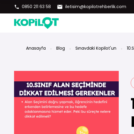
0850 211 63 58
iletisim@kopilotrehberlik.com
Anasayfa
Blog
Sınavdaki Kopilot'un
10.