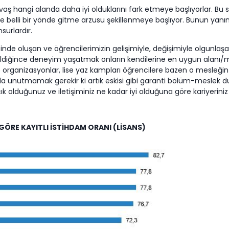
avaş hangi alanda daha iyi olduklarını fark etmeye başlıyorlar. Bu
de belli bir yönde gitme arzusu şekillenmeye başlıyor. Bunun yanın
surlardır.
de oluşan ve öğrencilerimizin gelişimiyle, değişimiyle olgunlaşan 
abildiğince deneyim yaşatmak onların kendilerine en uygun alanı
 organizasyonlar, lise yaz kampları öğrencilere bazen o mesleğin
 da unutmamak gerekir ki artık eskisi gibi garanti bölüm-mesle
 açık olduğunuz ve iletişiminiz ne kadar iyi olduğuna göre kariyerini
GÖRE KAYITLI İSTİHDAM ORANI (LİSANS)