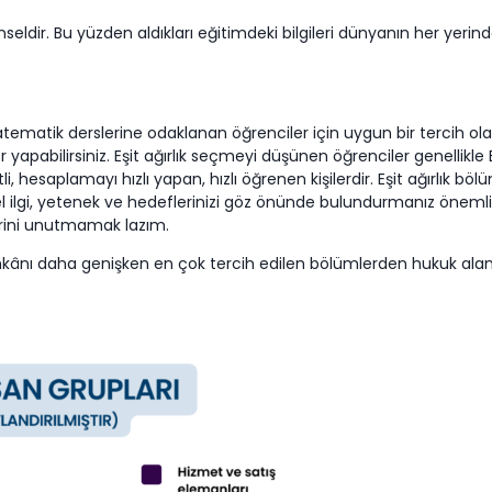
ldir. Bu yüzden aldıkları eğitimdeki bilgileri dünyanın her yerinde 
tematik derslerine odaklanan öğrenciler için uygun bir tercih ola
riyer yapabilirsiniz. Eşit ağırlık seçmeyi düşünen öğrenciler genell
i, hesaplamayı hızlı yapan, hızlı öğrenen kişilerdir. Eşit ağırlık bö
sel ilgi, yetenek ve hedeflerinizi göz önünde bulundurmanız önemlidi
lerini unutmamak lazım.
ı imkânı daha genişken en çok tercih edilen bölümlerden hukuk alan