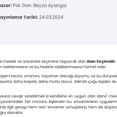
azar:
Psk. Dan. Beyza Ayangül
ayınlama Tarihi:
24.03.2024
kta meslek ve üniversite seçimine taşıyacak olan
Alan Seçimidir.
en belirlemesine ve bu hedefe odaklanmasına hizmet eder.
 yaşam tarzını, ortamını, hayattan alacağı doyumu ve bu dünyada
 Hayatta daha başarılı, daha mutlu oluruz. Aslında çoğu kişiden d
suna cevap verebilmeli ki kendisine en uygun olan alanı/ mesle
evrenizdeki Pdr mezunu kişilerden bu envanterlerin uygulanmasın
nle ilgili görüşü hem test-envanter sonuçlarınız hem de düşü
ru olacaktır.