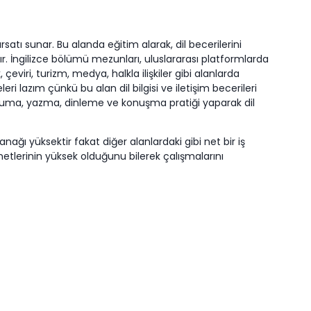
satı sunar. Bu alanda eğitim alarak, dil becerilerini
acıdır. İngilizce bölümü mezunları, uluslararası platformlarda
eviri, turizm, medya, halkla ilişkiler gibi alanlarda
lazım çünkü bu alan dil bilgisi ve iletişim becerileri
 okuma, yazma, dinleme ve konuşma pratiği yaparak dil
lanağı yüksektir fakat diğer alanlardaki gibi net bir iş
 netlerinin yüksek olduğunu bilerek çalışmalarını