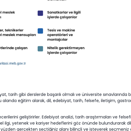
yat, tarih gibi derslerde başarılı olmalı ve üniversite sınavlarınd
anda eğitim alarak, dil, edebiyat, tarih, felsefe, iletişim, gastron
ilerini geliştirirler. Edebiyat analizi, tarih araştırmaları ve felsef
sel ilgi, yetenek ve kariyer hedeflerini göz önünde bulundurarak d
Bu yüzden gerçekten seçtiğiniz alanı bilinçli ve isteyerek seçmeniz