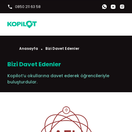
0850 211 63 58
Anasayfa
Bizi Davet Edenler
Bizi Davet Edenler
Kopilot’u okullarına davet ederek öğrencileriyle
buluşturdular.